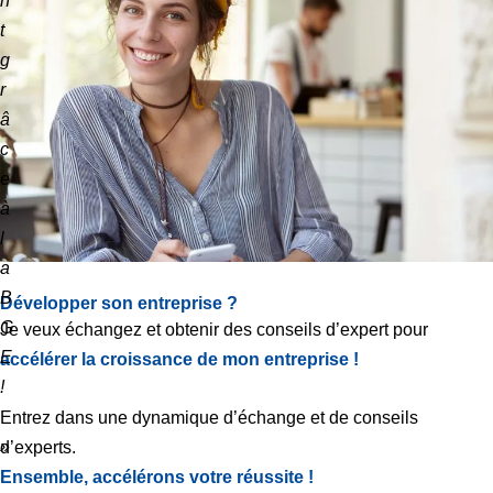
t
g
r
â
c
e
à
l
a
B
Développer son entreprise ?
G
Je veux échangez et obtenir des conseils d’expert pour
E
accélérer la croissance de mon entreprise !
!
Entrez dans une dynamique d’échange et de conseils
»
d’experts.
Ensemble, accélérons votre réussite !