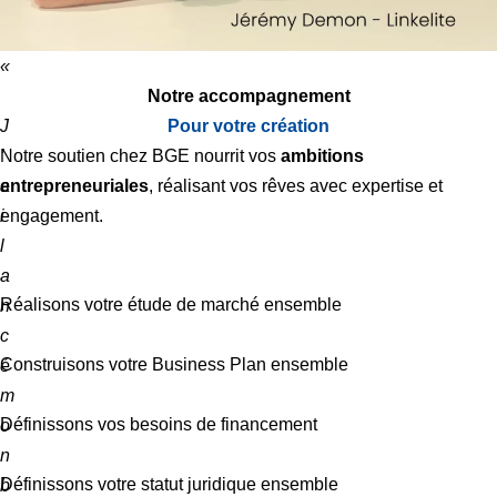
«
Notre accompagnement
J
Pour votre création
’
Notre soutien chez BGE nourrit vos
ambitions
a
entrepreneuriales
, réalisant vos rêves avec expertise et
i
engagement.
l
a
Réalisons votre étude de marché ensemble
n
c
Construisons votre Business Plan ensemble
é
m
Définissons vos besoins de financement
o
n
Définissons votre statut juridique ensemble
b