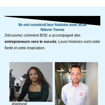
Ils ont construit leur histoire avec BGE
Nièvre Yonne
Découvrez comment BGE a accompagné des
entrepreneurs vers le succès
. Leurs histoires sont notre
fierté et votre inspiration.
Maeva Bredon
Julien Sotty
Les Petits Burins –
Pitaya – Nevers
Auxerre (89000)
(58000)
« Je suis artisane
« BGE m’a apporté
graveuse
un soutien précieux