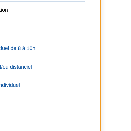
tion
duel de 8 à 10h
/ou distanciel
ndividuel